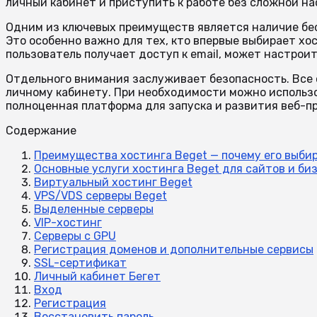
личный кабинет и приступить к работе без сложной на
Одним из ключевых преимуществ является наличие бес
Это особенно важно для тех, кто впервые выбирает хо
пользователь получает доступ к email, может настроит
Отдельного внимания заслуживает безопасность. Все с
личному кабинету. При необходимости можно использо
полноценная платформа для запуска и развития веб-пр
Содержание
Преимущества хостинга Beget — почему его выби
Основные услуги хостинга Beget для сайтов и би
Виртуальный хостинг Beget
VPS/VDS серверы Beget
Выделенные серверы
VIP-хостинг
Серверы с GPU
Регистрация доменов и дополнительные сервисы
SSL-сертификат
Личный кабинет Бегет
Вход
Регистрация
Восстановить пароль