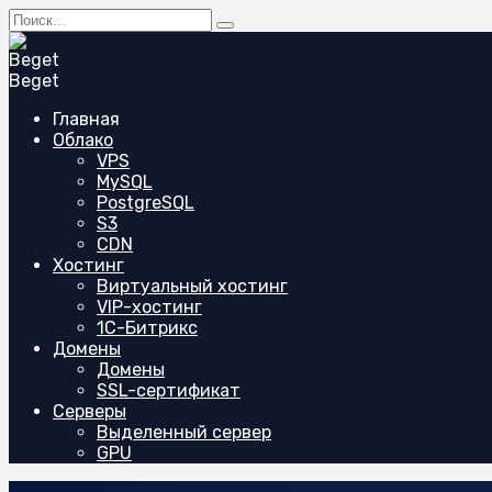
Перейти
Search
к
for:
содержанию
Beget
Главная
Облако
VPS
MySQL
PostgreSQL
S3
CDN
Хостинг
Виртуальный хостинг
VIP-хостинг
1C-Битрикс
Домены
Домены
SSL-сертификат
Серверы
Выделенный сервер
GPU