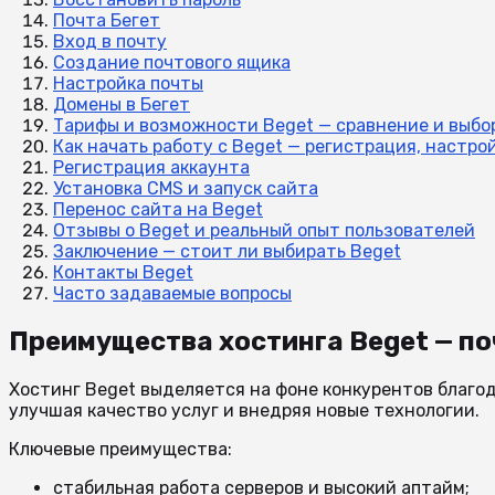
Почта Бегет
Вход в почту
Создание почтового ящика
Настройка почты
Домены в Бегет
Тарифы и возможности Beget — сравнение и выбо
Как начать работу с Beget — регистрация, настро
Регистрация аккаунта
Установка CMS и запуск сайта
Перенос сайта на Beget
Отзывы о Beget и реальный опыт пользователей
Заключение — стоит ли выбирать Beget
Контакты Beget
Часто задаваемые вопросы
Преимущества хостинга Beget — п
Хостинг Beget выделяется на фоне конкурентов благо
улучшая качество услуг и внедряя новые технологии.
Ключевые преимущества:
стабильная работа серверов и высокий аптайм;