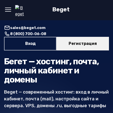
Перейти
Beget
к
содержанию
sales@beget.com
8 (800) 700-06-08
Вход
Регистрация
Бегет — хостинг, почта,
личный кабинет и
домены
Beget — современный хостинг: вход в личный
кабинет, почта (mail), настройка сайта и
сервера. VPS, домены .ru, выгодные тарифы